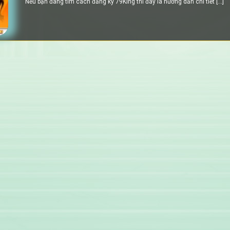
Nếu bạn đang tìm cách đăng ký 79King thì đây là hướng dẫn chi tiết [...]