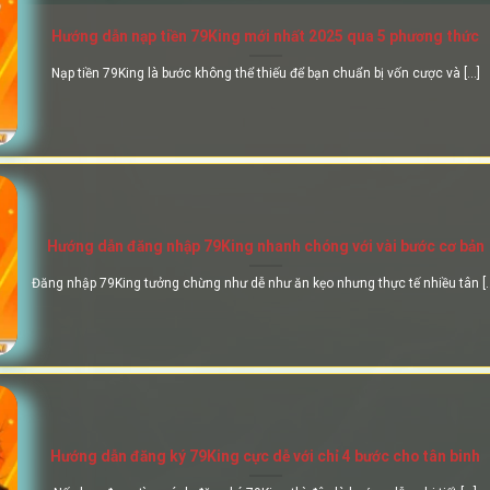
Hướng dẫn nạp tiền 79King mới nhất 2025 qua 5 phương thức
Nạp tiền 79King là bước không thể thiếu để bạn chuẩn bị vốn cược và [...]
Hướng dẫn đăng nhập 79King nhanh chóng với vài bước cơ bản
Đăng nhập 79King tưởng chừng như dễ như ăn kẹo nhưng thực tế nhiều tân [..
Hướng dẫn đăng ký 79King cực dễ với chỉ 4 bước cho tân binh