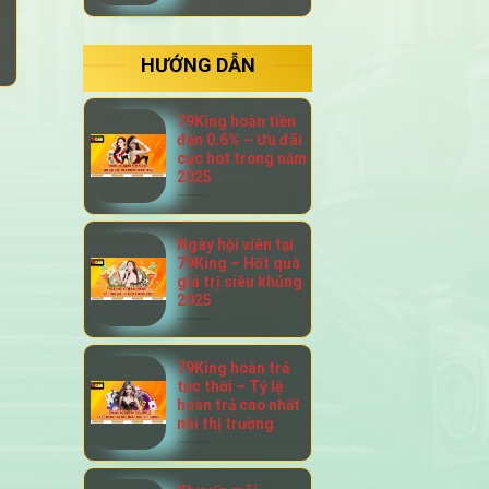
HƯỚNG DẪN
79King hoàn tiền
đến 0.6% – Ưu đãi
cực hot trong năm
2025
Ngày hội viên tại
79King – Hốt quà
giá trị siêu khủng
2025
79King hoàn trả
tức thời – Tỷ lệ
hoàn trả cao nhất
nhì thị trường